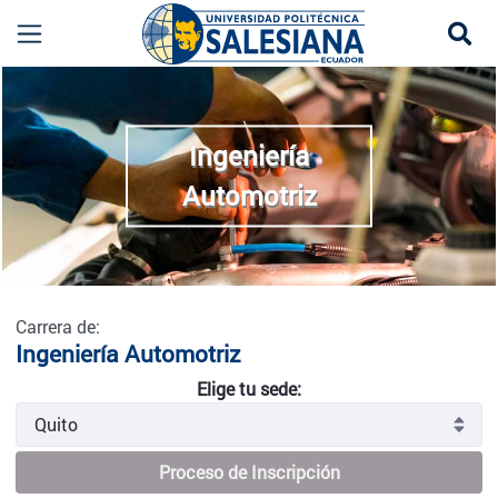
Se
Ingeniería Automotriz - Quito
more
Ingeniería
Automotriz
Carrera de:
Ingeniería Automotriz
Elige tu sede:
Proceso de Inscripción