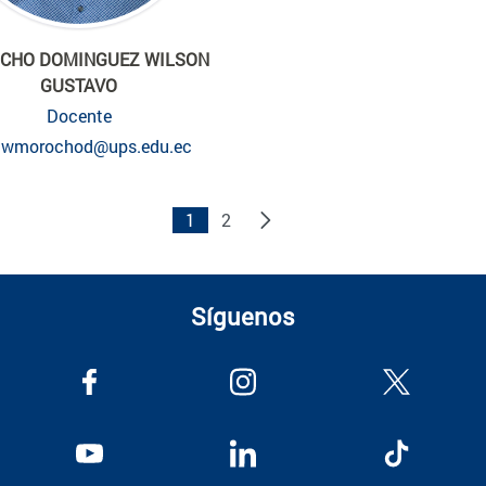
CHO DOMINGUEZ WILSON
GUSTAVO
Docente
wmorochod@ups.edu.ec
1
2
Síguenos