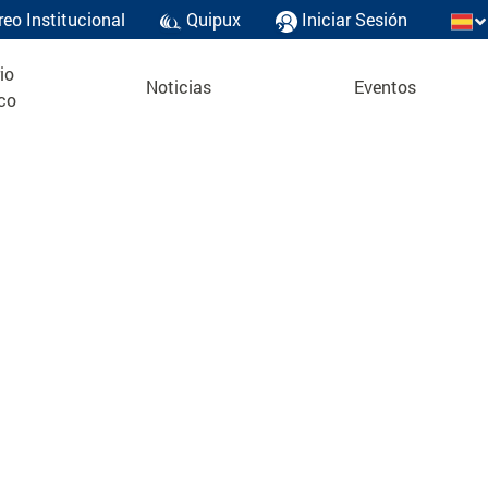
reo Institucional
Quipux
Iniciar Sesión
io
Noticias
Eventos
co