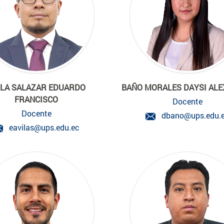
ILA SALAZAR EDUARDO
BAÑO MORALES DAYSI AL
FRANCISCO
Docente
Docente
dbano@ups.edu.
eavilas@ups.edu.ec