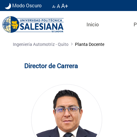
A+
Modo Oscuro
A
A-
Inicio
P
Planta Docente
Ingeniería Automotriz - Quito
Planta Docente
Director de Carrera