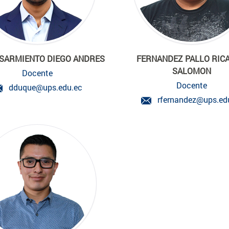
SARMIENTO DIEGO ANDRES
FERNANDEZ PALLO RIC
SALOMON
Docente
Docente
dduque@ups.edu.ec
rfernandez@ups.ed